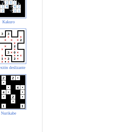
Kakuro
xión deslizante
Nurikabe