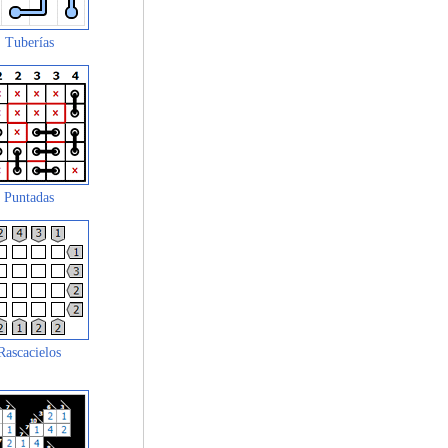
Tuberías
Puntadas
Rascacielos