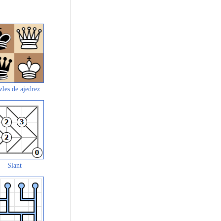
zles de ajedrez
Slant