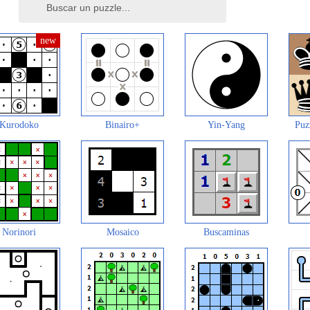
Kurodoko
Binairo+
Yin-Yang
Puz
Norinori
Mosaico
Buscaminas