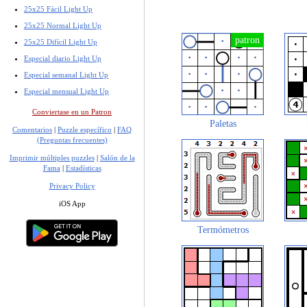
25x25 Fácil Light Up
25x25 Normal Light Up
25x25 Difícil Light Up
Especial diario Light Up
Especial semanal Light Up
Especial mensual Light Up
Conviertase en un Patron
Paletas
Comentarios
|
Puzzle específico
|
FAQ
(Preguntas frecuentes)
Imprimir múltiples puzzles
|
Salón de la
Fama
|
Estadísticas
Privacy Policy
iOS App
Termómetros