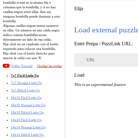
bombilla si está en la misma fila o
columna que la bombilla, y si no hay
Elija
casillas negras entre ellas. Aun así,
ninguna bombilla puede iluminar a otra
bombilla.
Algunas casillas negras tienen numeros
Load external puzzl
en ellas. Un número en una celda negra
indica cuántas bombillas tocan
directamente un lado de esa celda.
Enter Penpa / PuzzLink URL:
Haz click en un cuadrado con el botón
izquierdo para colocar una bombilla,
Haz click con el botón derecho para
marcar la celda con una 'X'.
URL
Vídeo Tutorial
Ocultar las reglas
Load
7x7 Fácil Light Up
7x7 Normal Light Up
This is an experimental feature
7x7 Difícil Light Up
10x10 Fácil Light Up
10x10 Normal Light Up
10x10 Difícil Light Up
14x14 Fácil Light Up
14x14 Normal Light Up
14x14 Difícil Light Up